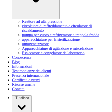
Reattore ad alta pressione
circolatore di raffreddamento e circolatore di
riscaldamento
pompa per vuoto e refrigeratore a trappola fredda
apparecchiature per la sterilizzazione
omogeneizzatore
Apparecchiature di agitazione e miscelazione
Essiccatore e congelatore da laboratorio
Conoscenza
Blog
Informazioni
Testimonianze dei clienti
Presenza internazionale
Certificati e premi
Risorse umane
Contatti
IT
Italiano