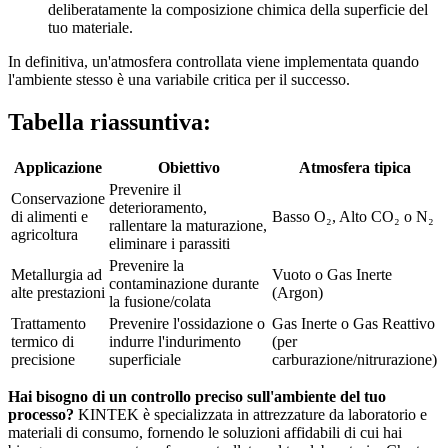
deliberatamente la composizione chimica della superficie del
tuo materiale.
In definitiva, un'atmosfera controllata viene implementata quando
l'ambiente stesso è una variabile critica per il successo.
Tabella riassuntiva:
Applicazione
Obiettivo
Atmosfera tipica
Prevenire il
Conservazione
deterioramento,
di alimenti e
Basso O₂, Alto CO₂ o N₂
rallentare la maturazione,
agricoltura
eliminare i parassiti
Prevenire la
Metallurgia ad
Vuoto o Gas Inerte
contaminazione durante
alte prestazioni
(Argon)
la fusione/colata
Trattamento
Prevenire l'ossidazione o
Gas Inerte o Gas Reattivo
termico di
indurre l'indurimento
(per
precisione
superficiale
carburazione/nitrurazione)
Hai bisogno di un controllo preciso sull'ambiente del tuo
processo?
KINTEK è specializzata in attrezzature da laboratorio e
materiali di consumo, fornendo le soluzioni affidabili di cui hai