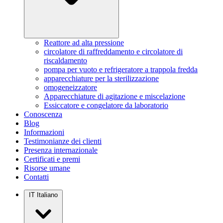
Reattore ad alta pressione
circolatore di raffreddamento e circolatore di
riscaldamento
pompa per vuoto e refrigeratore a trappola fredda
apparecchiature per la sterilizzazione
omogeneizzatore
Apparecchiature di agitazione e miscelazione
Essiccatore e congelatore da laboratorio
Conoscenza
Blog
Informazioni
Testimonianze dei clienti
Presenza internazionale
Certificati e premi
Risorse umane
Contatti
IT
Italiano