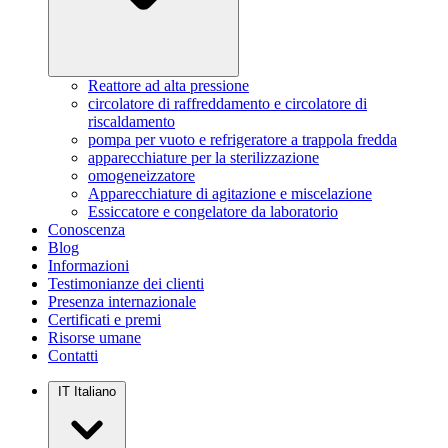
Reattore ad alta pressione
circolatore di raffreddamento e circolatore di
riscaldamento
pompa per vuoto e refrigeratore a trappola fredda
apparecchiature per la sterilizzazione
omogeneizzatore
Apparecchiature di agitazione e miscelazione
Essiccatore e congelatore da laboratorio
Conoscenza
Blog
Informazioni
Testimonianze dei clienti
Presenza internazionale
Certificati e premi
Risorse umane
Contatti
IT
Italiano