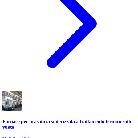
Fornace per brasatura sinterizzata a trattamento termico sotto
vuoto