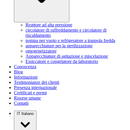
Reattore ad alta pressione
circolatore di raffreddamento e circolatore di
riscaldamento
pompa per vuoto e refrigeratore a trappola fredda
apparecchiature per la sterilizzazione
omogeneizzatore
Apparecchiature di agitazione e miscelazione
Essiccatore e congelatore da laboratorio
Conoscenza
Blog
Informazioni
Testimonianze dei clienti
Presenza internazionale
Certificati e premi
Risorse umane
Contatti
IT
Italiano