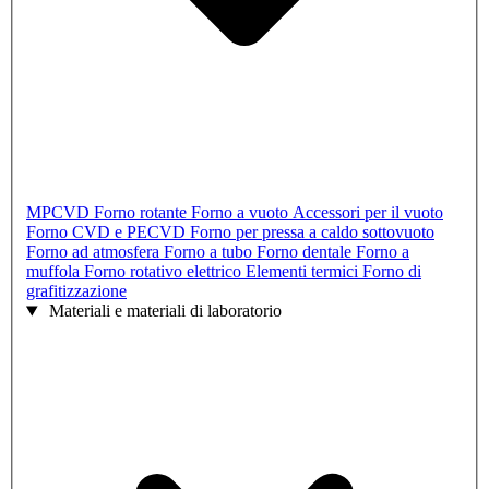
MPCVD
Forno rotante
Forno a vuoto
Accessori per il vuoto
Forno CVD e PECVD
Forno per pressa a caldo sottovuoto
Forno ad atmosfera
Forno a tubo
Forno dentale
Forno a
muffola
Forno rotativo elettrico
Elementi termici
Forno di
grafitizzazione
Materiali e materiali di laboratorio