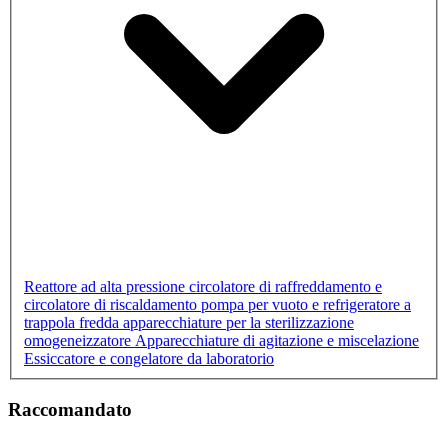
Reattore ad alta pressione
circolatore di raffreddamento e
circolatore di riscaldamento
pompa per vuoto e refrigeratore a
trappola fredda
apparecchiature per la sterilizzazione
omogeneizzatore
Apparecchiature di agitazione e miscelazione
Essiccatore e congelatore da laboratorio
Raccomandato