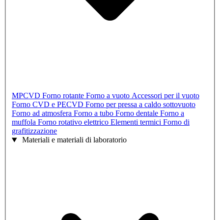
MPCVD
Forno rotante
Forno a vuoto
Accessori per il vuoto
Forno CVD e PECVD
Forno per pressa a caldo sottovuoto
Forno ad atmosfera
Forno a tubo
Forno dentale
Forno a
muffola
Forno rotativo elettrico
Elementi termici
Forno di
grafitizzazione
Materiali e materiali di laboratorio