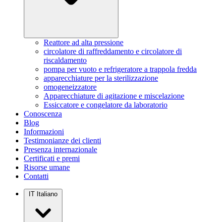
Reattore ad alta pressione
circolatore di raffreddamento e circolatore di
riscaldamento
pompa per vuoto e refrigeratore a trappola fredda
apparecchiature per la sterilizzazione
omogeneizzatore
Apparecchiature di agitazione e miscelazione
Essiccatore e congelatore da laboratorio
Conoscenza
Blog
Informazioni
Testimonianze dei clienti
Presenza internazionale
Certificati e premi
Risorse umane
Contatti
IT
Italiano