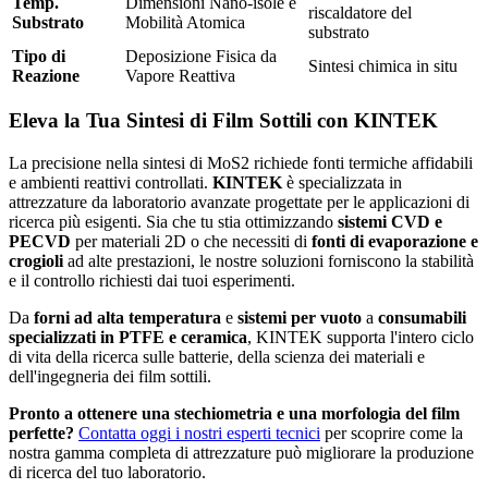
Temp.
Dimensioni Nano-isole e
riscaldatore del
Substrato
Mobilità Atomica
substrato
Tipo di
Deposizione Fisica da
Sintesi chimica in situ
Reazione
Vapore Reattiva
Eleva la Tua Sintesi di Film Sottili con KINTEK
La precisione nella sintesi di MoS2 richiede fonti termiche affidabili
e ambienti reattivi controllati.
KINTEK
è specializzata in
attrezzature da laboratorio avanzate progettate per le applicazioni di
ricerca più esigenti. Sia che tu stia ottimizzando
sistemi CVD e
PECVD
per materiali 2D o che necessiti di
fonti di evaporazione e
crogioli
ad alte prestazioni, le nostre soluzioni forniscono la stabilità
e il controllo richiesti dai tuoi esperimenti.
Da
forni ad alta temperatura
e
sistemi per vuoto
a
consumabili
specializzati in PTFE e ceramica
, KINTEK supporta l'intero ciclo
di vita della ricerca sulle batterie, della scienza dei materiali e
dell'ingegneria dei film sottili.
Pronto a ottenere una stechiometria e una morfologia del film
perfette?
Contatta oggi i nostri esperti tecnici
per scoprire come la
nostra gamma completa di attrezzature può migliorare la produzione
di ricerca del tuo laboratorio.