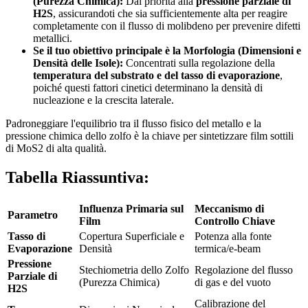
(Purezza Chimica):
Dai priorità alla
pressione parziale di
H2S
, assicurandoti che sia sufficientemente alta per reagire
completamente con il flusso di molibdeno per prevenire difetti
metallici.
Se il tuo obiettivo principale è la Morfologia (Dimensioni e
Densità delle Isole):
Concentrati sulla regolazione della
temperatura del substrato e del tasso di evaporazione
,
poiché questi fattori cinetici determinano la densità di
nucleazione e la crescita laterale.
Padroneggiare l'equilibrio tra il flusso fisico del metallo e la
pressione chimica dello zolfo è la chiave per sintetizzare film sottili
di MoS2 di alta qualità.
Tabella Riassuntiva:
Influenza Primaria sul
Meccanismo di
Parametro
Film
Controllo Chiave
Tasso di
Copertura Superficiale e
Potenza alla fonte
Evaporazione
Densità
termica/e-beam
Pressione
Stechiometria dello Zolfo
Regolazione del flusso
Parziale di
(Purezza Chimica)
di gas e del vuoto
H2S
Calibrazione del