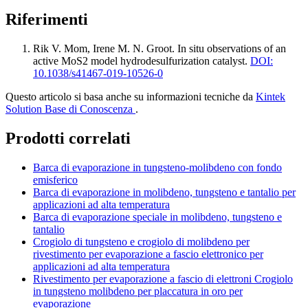
Riferimenti
Rik V. Mom, Irene M. N. Groot
.
In situ observations of an
active MoS2 model hydrodesulfurization catalyst
.
DOI:
10.1038/s41467-019-10526-0
Questo articolo si basa anche su informazioni tecniche da
Kintek
Solution Base di Conoscenza
.
Prodotti correlati
Barca di evaporazione in tungsteno-molibdeno con fondo
emisferico
Barca di evaporazione in molibdeno, tungsteno e tantalio per
applicazioni ad alta temperatura
Barca di evaporazione speciale in molibdeno, tungsteno e
tantalio
Crogiolo di tungsteno e crogiolo di molibdeno per
rivestimento per evaporazione a fascio elettronico per
applicazioni ad alta temperatura
Rivestimento per evaporazione a fascio di elettroni Crogiolo
in tungsteno molibdeno per placcatura in oro per
evaporazione