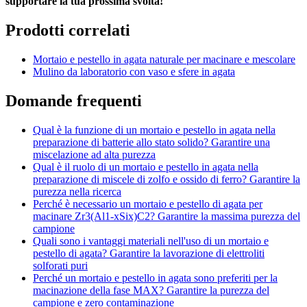
supportare la tua prossima svolta!
Prodotti correlati
Mortaio e pestello in agata naturale per macinare e mescolare
Mulino da laboratorio con vaso e sfere in agata
Domande frequenti
Qual è la funzione di un mortaio e pestello in agata nella
preparazione di batterie allo stato solido? Garantire una
miscelazione ad alta purezza
Qual è il ruolo di un mortaio e pestello in agata nella
preparazione di miscele di zolfo e ossido di ferro? Garantire la
purezza nella ricerca
Perché è necessario un mortaio e pestello di agata per
macinare Zr3(Al1-xSix)C2? Garantire la massima purezza del
campione
Quali sono i vantaggi materiali nell'uso di un mortaio e
pestello di agata? Garantire la lavorazione di elettroliti
solforati puri
Perché un mortaio e pestello in agata sono preferiti per la
macinazione della fase MAX? Garantire la purezza del
campione e zero contaminazione