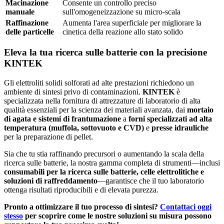
Macinazione
Consente un controllo preciso
manuale
sull'omogeneizzazione su micro-scala
Raffinazione
Aumenta l'area superficiale per migliorare la
delle particelle
cinetica della reazione allo stato solido
Eleva la tua ricerca sulle batterie con la precisione
KINTEK
Gli elettroliti solidi solforati ad alte prestazioni richiedono un
ambiente di sintesi privo di contaminazioni.
KINTEK
è
specializzata nella fornitura di attrezzature di laboratorio di alta
qualità essenziali per la scienza dei materiali avanzata, dai
mortaio
di agata e sistemi di frantumazione
a
forni specializzati ad alta
temperatura (muffola, sottovuoto e CVD)
e
presse idrauliche
per la preparazione di pellet.
Sia che tu stia raffinando precursori o aumentando la scala della
ricerca sulle batterie, la nostra gamma completa di strumenti—inclusi
consumabili per la ricerca sulle batterie, celle elettrolitiche e
soluzioni di raffreddamento
—garantisce che il tuo laboratorio
ottenga risultati riproducibili e di elevata purezza.
Pronto a ottimizzare il tuo processo di sintesi?
Contattaci oggi
stesso
per scoprire come le nostre soluzioni su misura possono