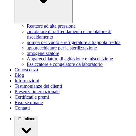
Reattore ad alta pressione
circolatore di raffreddamento e circolatore di
riscaldamento
pompa per vuoto e refrigeratore a trappola fredda
apparecchiature per la sterilizzazione
omogeneizzatore
Apparecchiature di agitazione e miscelazione
Essiccatore e congelatore da laboratorio
Conoscenza
Blog
Informazioni
Testimonianze dei clienti
Presenza internazionale
Certificati e premi
Risorse umane
Contatti
IT
Italiano