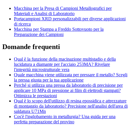
Macchina per la Presa di Campioni Metallografici per
Materiali e Analisi di Laboratorio
Portacampioni XRD personalizzabili per diverse applicazioni
di ricerca
Macchina per Stampa a Freddo Sottovuoto per la
Preparazione dei Campioni
Domande frequenti
Qual è la funzione della macinazione multistadio e della
lucidatura a diamante per l'acciaio 253MA? Rivelare
l'integrità microstrutturale vera
Quale macchina viene utilizzata per pressare il metallo? Scegli
la pressa giusta per la tua applicazione
Perché si utilizza una pressa da laboratorio di precisione per
applicare 10 MPa di pressione ai film di elettrodi stampati?
Ottimizza le prestazioni
Qual è lo scopo dell'utilizzo di resina epossidica e attrezzature
di montaggio da laboratorio? Precisione nell'analisi dell'area di
saldatura U71Mn
Cos'è l'inglobamento in metallurgia? Una guida per una
perfetta preparazione del provino