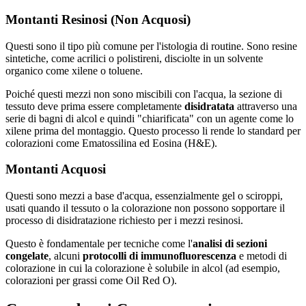
Montanti Resinosi (Non Acquosi)
Questi sono il tipo più comune per l'istologia di routine. Sono resine
sintetiche, come acrilici o polistireni, disciolte in un solvente
organico come xilene o toluene.
Poiché questi mezzi non sono miscibili con l'acqua, la sezione di
tessuto deve prima essere completamente
disidratata
attraverso una
serie di bagni di alcol e quindi "chiarificata" con un agente come lo
xilene prima del montaggio. Questo processo li rende lo standard per
colorazioni come Ematossilina ed Eosina (H&E).
Montanti Acquosi
Questi sono mezzi a base d'acqua, essenzialmente gel o sciroppi,
usati quando il tessuto o la colorazione non possono sopportare il
processo di disidratazione richiesto per i mezzi resinosi.
Questo è fondamentale per tecniche come l'
analisi di sezioni
congelate
, alcuni
protocolli di immunofluorescenza
e metodi di
colorazione in cui la colorazione è solubile in alcol (ad esempio,
colorazioni per grassi come Oil Red O).