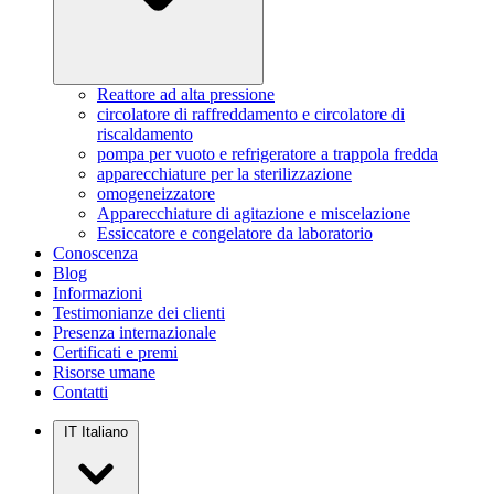
Reattore ad alta pressione
circolatore di raffreddamento e circolatore di
riscaldamento
pompa per vuoto e refrigeratore a trappola fredda
apparecchiature per la sterilizzazione
omogeneizzatore
Apparecchiature di agitazione e miscelazione
Essiccatore e congelatore da laboratorio
Conoscenza
Blog
Informazioni
Testimonianze dei clienti
Presenza internazionale
Certificati e premi
Risorse umane
Contatti
IT
Italiano