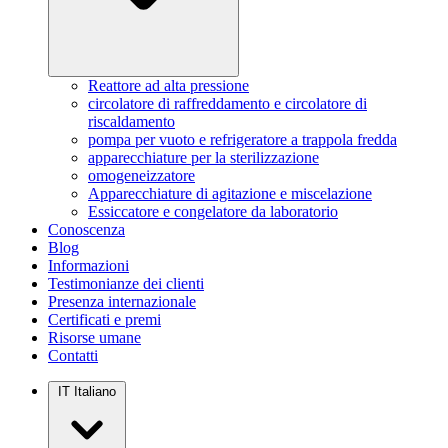
Reattore ad alta pressione
circolatore di raffreddamento e circolatore di
riscaldamento
pompa per vuoto e refrigeratore a trappola fredda
apparecchiature per la sterilizzazione
omogeneizzatore
Apparecchiature di agitazione e miscelazione
Essiccatore e congelatore da laboratorio
Conoscenza
Blog
Informazioni
Testimonianze dei clienti
Presenza internazionale
Certificati e premi
Risorse umane
Contatti
IT
Italiano