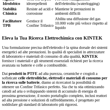
Idrofobico
idrorepellenti
dell'elettrolita (waterlogging)
Stabilità
Resiste ad acidi e
Mantiene le prestazioni in
Chimica
corrosione
ambienti difficili
Abilita una diffusione del gas
Facilitatore
Gestisce il
10.000 volte più veloce rispetto al
TPB
Confine Trifasico
liquido
Eleva la Tua Ricerca Elettrochimica con KINTEK
Una formulazione precisa dell'elettrodo è la spina dorsale dei sistemi
energetici ad alte prestazioni. In qualità di specialisti in attrezzature
di laboratorio e materiali di consumo di alta qualità,
KINTEK
fornisce i materiali e gli strumenti essenziali richiesti per la ricerca
avanzata su batterie e celle a combustibile.
Dai
prodotti in PTFE
ad alta purezza, ceramiche e crogioli a
sofisticate
celle elettrolitiche, elettrodi e materiali di consumo per
la ricerca sulle batterie
, diamo ai ricercatori la possibilità di
ottenere un Confine Trifasico perfetto. Sia che tu stia ottimizzando
catodi ad aria o sviluppando sistemi di accumulo di energia di
prossima generazione, il nostro portafoglio completo, inclusi reattori
ad alta pressione e soluzioni di raffreddamento, è progettato per
soddisfare gli standard di laboratorio più rigorosi.