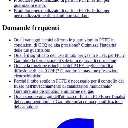
Produttore personalizzato di parti in PTFE Teflon per
guarnizioni e altro
Produttore personalizzato di parti in PTFE Teflon per
personalizzazione di isolanti non standard
Domande frequenti
Quali vantaggi tecnici offrono le guarnizioni in PTFE in
condizioni di CO2 ad alta pressione? Ottimizza l'integrità
delle tue guarnizioni
Qual è il significato dell'uso di tubi per gas in PTFE per HCl?
Garantire la formazione di sale pura e priva di corrosione
Qual è la funzione principale del PTFE negli elettrodi a
diffusione di gas (GDE)? Garantire le massime prestazioni
elettrochimiche
Perché il tubo sottile in PTFE è necessario per il controllo del
flusso nell'invecchiamento di catalizzatori multicanale?
Garantire una distribuzione uniforme del gas
Quali sono i vantaggi dell'utilizzo di filtri in PTFE per l'analisi
dei componenti ionici? Garantire un'accurata quantificazione
del campione