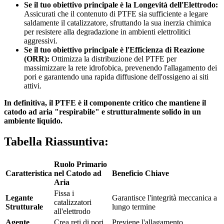
Se il tuo obiettivo principale è la Longevità dell'Elettrodo:
Assicurati che il contenuto di PTFE sia sufficiente a legare
saldamente il catalizzatore, sfruttando la sua inerzia chimica
per resistere alla degradazione in ambienti elettrolitici
aggressivi.
Se il tuo obiettivo principale è l'Efficienza di Reazione
(ORR):
Ottimizza la distribuzione del PTFE per
massimizzare la rete idrofobica, prevenendo l'allagamento dei
pori e garantendo una rapida diffusione dell'ossigeno ai siti
attivi.
In definitiva, il PTFE è il componente critico che mantiene il
catodo ad aria "respirabile" e strutturalmente solido in un
ambiente liquido.
Tabella Riassuntiva:
Ruolo Primario
Caratteristica
nel Catodo ad
Beneficio Chiave
Aria
Fissa i
Legante
Garantisce l'integrità meccanica a
catalizzatori
Strutturale
lungo termine
all'elettrodo
Agente
Crea reti di pori
Previene l'allagamento